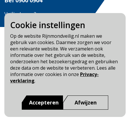
Bel
0900 0904
Veilig Leven?
Bel 0900-8387
Cookie instellingen
Op de website Rijnmondveilig.nl maken we
gebruik van cookies. Daarmee zorgen we voor
een relevante website. We verzamelen ook
informatie over het gebruik van de website,
Blijf op de hoogte
onderzoeken het bezoekersgedrag en gebruiken
deze data om de website te verbeteren. Lees alle
Cookie- en Privacybeleid
informatie over cookies in onze
Privacy-
Toegankelijkheid
verklaring
.
Dit is een website van
:
Veiligheidsregio Rotterdam-
Rijnmond
Accepteren
Afwijzen