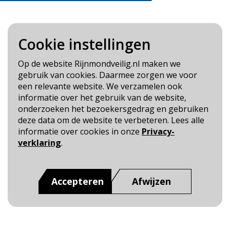
Cookie instellingen
Blijf op de hoogte
Op de website Rijnmondveilig.nl maken we
gebruik van cookies. Daarmee zorgen we voor
Cookie- en Privacybeleid
een relevante website. We verzamelen ook
Toegankelijkheid
informatie over het gebruik van de website,
onderzoeken het bezoekersgedrag en gebruiken
Dit is een website van
:
Veiligheidsregio Rotterdam-
deze data om de website te verbeteren. Lees alle
Rijnmond
informatie over cookies in onze
Privacy-
verklaring
.
Accepteren
Afwijzen