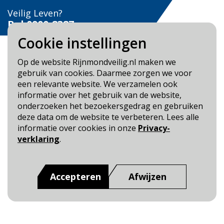
Veilig Leven?
Bel 0900-8387
Cookie instellingen
Op de website Rijnmondveilig.nl maken we
gebruik van cookies. Daarmee zorgen we voor
een relevante website. We verzamelen ook
Blijf op de hoogte
informatie over het gebruik van de website,
onderzoeken het bezoekersgedrag en gebruiken
Cookie- en Privacybeleid
deze data om de website te verbeteren. Lees alle
Toegankelijkheid
informatie over cookies in onze
Privacy-
verklaring
.
Dit is een website van
:
Veiligheidsregio Rotterdam-
Rijnmond
Accepteren
Afwijzen