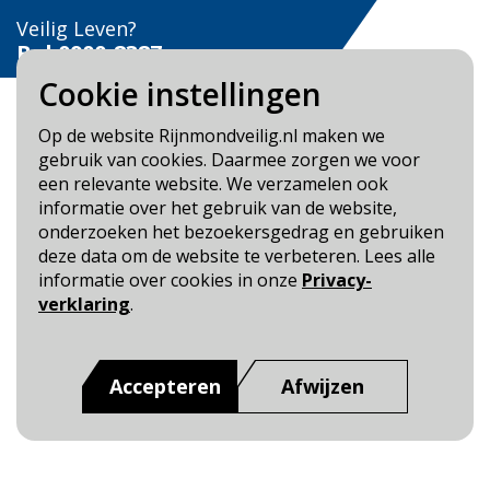
Veilig Leven?
Bel 0900-8387
Cookie instellingen
Op de website Rijnmondveilig.nl maken we
gebruik van cookies. Daarmee zorgen we voor
een relevante website. We verzamelen ook
Blijf op de hoogte
informatie over het gebruik van de website,
onderzoeken het bezoekersgedrag en gebruiken
Cookie- en Privacybeleid
deze data om de website te verbeteren. Lees alle
Toegankelijkheid
informatie over cookies in onze
Privacy-
verklaring
.
Dit is een website van
:
Veiligheidsregio Rotterdam-
Rijnmond
Accepteren
Afwijzen