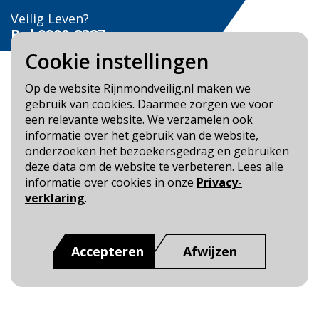
Veilig Leven?
Bel 0900-8387
Cookie instellingen
Op de website Rijnmondveilig.nl maken we
gebruik van cookies. Daarmee zorgen we voor
een relevante website. We verzamelen ook
Blijf op de hoogte
informatie over het gebruik van de website,
onderzoeken het bezoekersgedrag en gebruiken
Cookie- en Privacybeleid
deze data om de website te verbeteren. Lees alle
Toegankelijkheid
informatie over cookies in onze
Privacy-
verklaring
.
Dit is een website van
:
Veiligheidsregio Rotterdam-
Rijnmond
Accepteren
Afwijzen