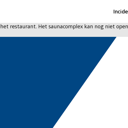
Incid
het restaurant. Het saunacomplex kan nog niet open
Overzicht incidente
Hulpdiensten nodig
CIN-meldingen