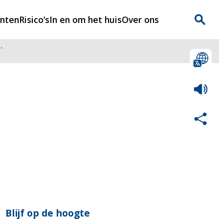
enten
Risico’s
In en om het huis
Over ons
.
n
Over Rijnmondveilig
?
Nieuws
Veilig Leven
Contact
Blijf op de hoogte