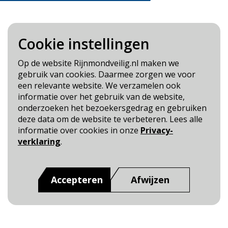
Cookie instellingen
Blijf op de hoogte
Op de website Rijnmondveilig.nl maken we
gebruik van cookies. Daarmee zorgen we voor
Cookie- en Privacybeleid
een relevante website. We verzamelen ook
Toegankelijkheid
informatie over het gebruik van de website,
onderzoeken het bezoekersgedrag en gebruiken
Dit is een website van
:
Veiligheidsregio Rotterdam-
deze data om de website te verbeteren. Lees alle
Rijnmond
informatie over cookies in onze
Privacy-
verklaring
.
Accepteren
Afwijzen