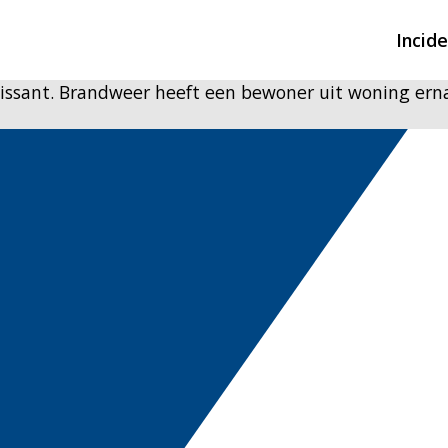
Incid
lissant. Brandweer heeft een bewoner uit woning ern
Overzicht incidente
Hulpdiensten nodig
CIN-meldingen