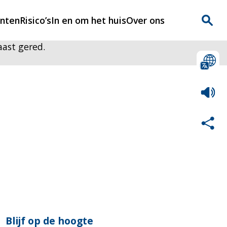
enten
Risico’s
In en om het huis
Over ons
aast gered.
n
Over Rijnmondveilig
?
Nieuws
Veilig Leven
Contact
Blijf op de hoogte