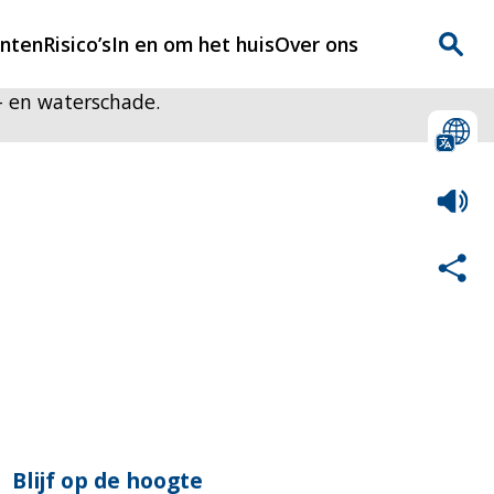
enten
Risico’s
In en om het huis
Over ons
- en waterschade.
n
Over Rijnmondveilig
?
Nieuws
Veilig Leven
Contact
Blijf op de hoogte