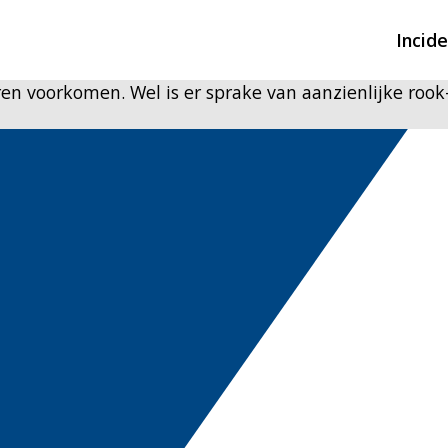
Incid
en voorkomen. Wel is er sprake van aanzienlijke rook
Overzicht incidente
Hulpdiensten nodig
CIN-meldingen