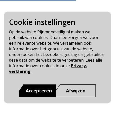
Cookie instellingen
Blijf op de hoogte
Op de website Rijnmondveilig.nl maken we
gebruik van cookies. Daarmee zorgen we voor
Cookie- en Privacybeleid
een relevante website. We verzamelen ook
Toegankelijkheid
informatie over het gebruik van de website,
onderzoeken het bezoekersgedrag en gebruiken
Dit is een website van
:
Veiligheidsregio Rotterdam-
deze data om de website te verbeteren. Lees alle
Rijnmond
informatie over cookies in onze
Privacy-
verklaring
.
Accepteren
Afwijzen