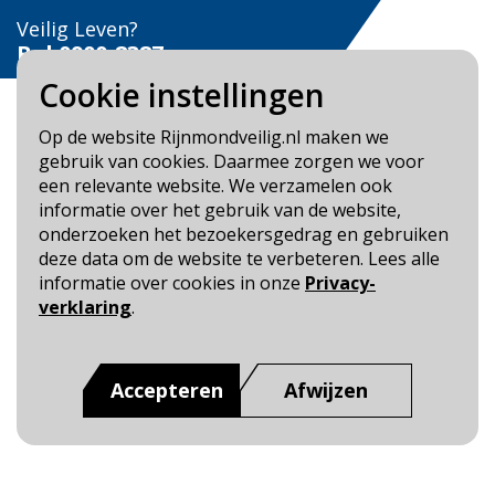
Veilig Leven?
Bel 0900-8387
Cookie instellingen
Op de website Rijnmondveilig.nl maken we
gebruik van cookies. Daarmee zorgen we voor
een relevante website. We verzamelen ook
Blijf op de hoogte
informatie over het gebruik van de website,
onderzoeken het bezoekersgedrag en gebruiken
Cookie- en Privacybeleid
deze data om de website te verbeteren. Lees alle
Toegankelijkheid
informatie over cookies in onze
Privacy-
verklaring
.
Dit is een website van
:
Veiligheidsregio Rotterdam-
Rijnmond
Accepteren
Afwijzen