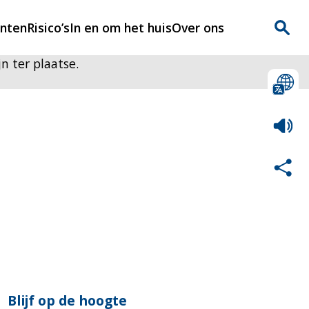
enten
Risico’s
In en om het huis
Over ons
jn ter plaatse.
n
Over Rijnmondveilig
?
Nieuws
Veilig Leven
Contact
Blijf op de hoogte