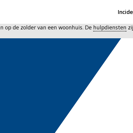
Incid
an op de zolder van een woonhuis. De
hulpdiensten
zi
Overzicht incidente
Hulpdiensten nodig
CIN-meldingen