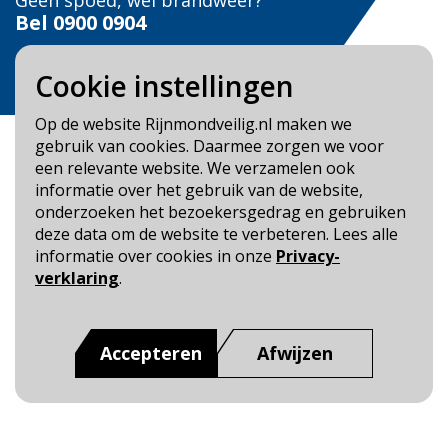
Geen spoed, wel brandweer?
Bel
0900 0904
Veilig Leven?
Cookie instellingen
Bel 0900-8387
Op de website Rijnmondveilig.nl maken we
gebruik van cookies. Daarmee zorgen we voor
een relevante website. We verzamelen ook
informatie over het gebruik van de website,
onderzoeken het bezoekersgedrag en gebruiken
Blijf op de hoogte
deze data om de website te verbeteren. Lees alle
informatie over cookies in onze
Privacy-
Cookie- en Privacybeleid
verklaring
.
Toegankelijkheid
Dit is een website van
:
Veiligheidsregio Rotterdam-
Accepteren
Afwijzen
Rijnmond