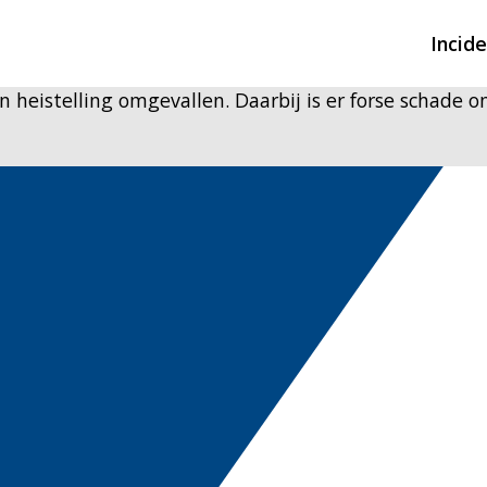
Incid
heistelling omgevallen. Daarbij is er forse schade
Overzicht incidente
Hulpdiensten nodig
CIN-meldingen