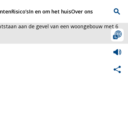
enten
Risico’s
In en om het huis
Over ons
 ontstaan aan de gevel van een woongebouw met 6
n
Over Rijnmondveilig
?
Nieuws
Veilig Leven
Contact