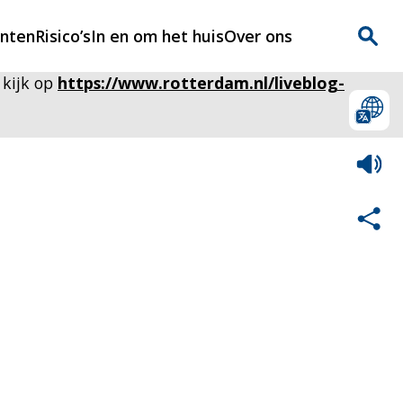
enten
Risico’s
In en om het huis
Over ons
 kijk op
https://www.rotterdam.nl/liveblog-
n
Over Rijnmondveilig
?
Nieuws
Veilig Leven
Contact