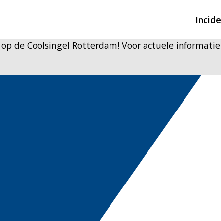
Incid
p de Coolsingel Rotterdam! Voor actuele informatie
Overzicht incidente
Hulpdiensten nodig
CIN-meldingen