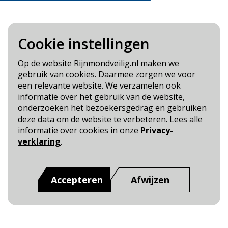
Cookie instellingen
Blijf op de hoogte
Op de website Rijnmondveilig.nl maken we
gebruik van cookies. Daarmee zorgen we voor
Cookie- en Privacybeleid
een relevante website. We verzamelen ook
Toegankelijkheid
informatie over het gebruik van de website,
onderzoeken het bezoekersgedrag en gebruiken
Dit is een website van
:
Veiligheidsregio Rotterdam-
deze data om de website te verbeteren. Lees alle
Rijnmond
informatie over cookies in onze
Privacy-
verklaring
.
Accepteren
Afwijzen