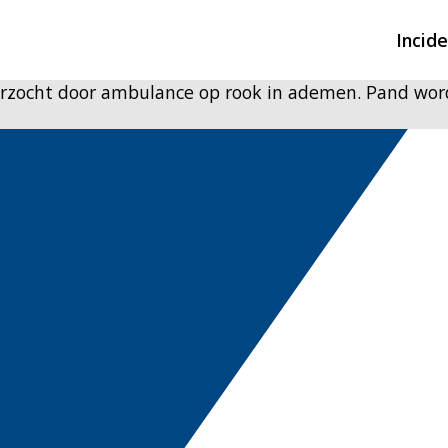
Incid
rzocht door ambulance op rook in ademen. Pand word
Overzicht incidente
Hulpdiensten nodig
CIN-meldingen