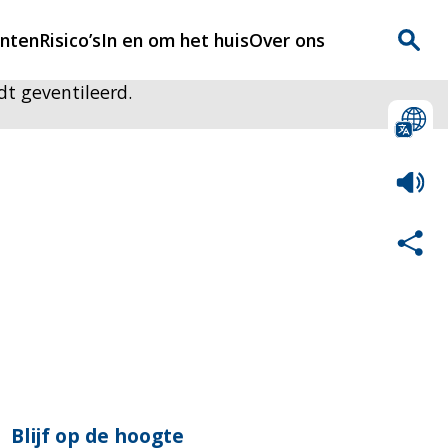
enten
Risico’s
In en om het huis
Over ons
t geventileerd.
n
Over Rijnmondveilig
?
Nieuws
Veilig Leven
Contact
Blijf op de hoogte