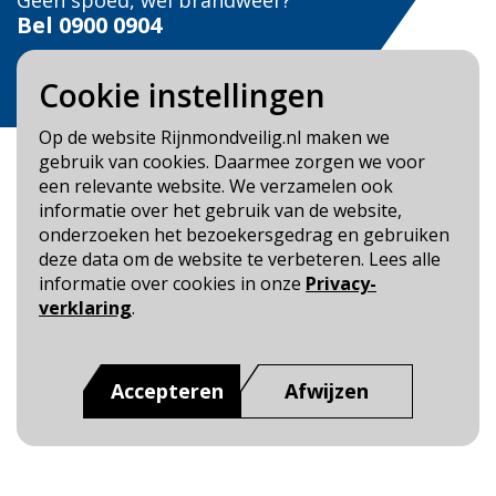
Geen spoed, wel brandweer?
Bel
0900 0904
Veilig Leven?
Cookie instellingen
Bel 0900-8387
Op de website Rijnmondveilig.nl maken we
gebruik van cookies. Daarmee zorgen we voor
een relevante website. We verzamelen ook
informatie over het gebruik van de website,
onderzoeken het bezoekersgedrag en gebruiken
Blijf op de hoogte
deze data om de website te verbeteren. Lees alle
informatie over cookies in onze
Privacy-
Cookie- en Privacybeleid
verklaring
.
Toegankelijkheid
Dit is een website van
:
Veiligheidsregio Rotterdam-
Accepteren
Afwijzen
Rijnmond