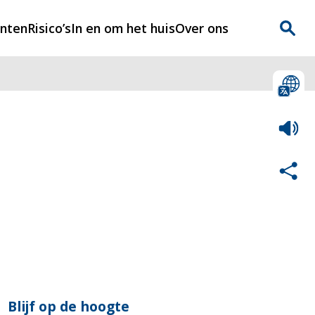
enten
Risico’s
In en om het huis
Over ons
n
Over Rijnmondveilig
?
Nieuws
Veilig Leven
Contact
Blijf op de hoogte