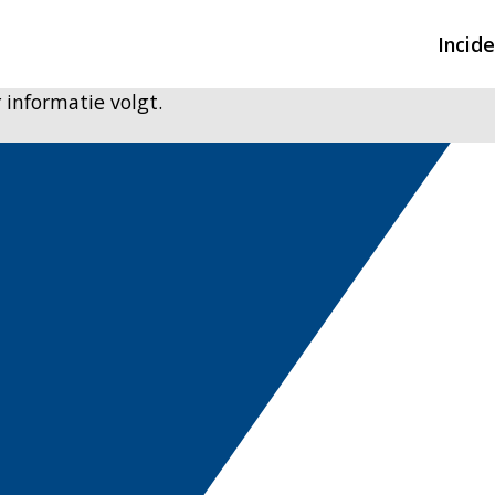
Incid
 informatie volgt.
Overzicht incidente
Hulpdiensten nodig
CIN-meldingen