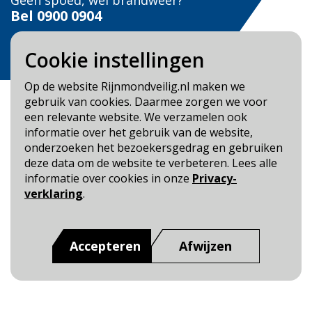
Geen spoed, wel brandweer?
Bel
0900 0904
Veilig Leven?
Cookie instellingen
Bel 0900-8387
Op de website Rijnmondveilig.nl maken we
gebruik van cookies. Daarmee zorgen we voor
een relevante website. We verzamelen ook
informatie over het gebruik van de website,
onderzoeken het bezoekersgedrag en gebruiken
Blijf op de hoogte
deze data om de website te verbeteren. Lees alle
informatie over cookies in onze
Privacy-
Cookie- en Privacybeleid
verklaring
.
Toegankelijkheid
Dit is een website van
:
Veiligheidsregio Rotterdam-
Accepteren
Afwijzen
Rijnmond