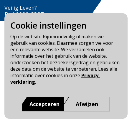
Veilig Leven?
Bel 0900-8387
Cookie instellingen
Op de website Rijnmondveilig.nl maken we
gebruik van cookies. Daarmee zorgen we voor
een relevante website. We verzamelen ook
Blijf op de hoogte
informatie over het gebruik van de website,
onderzoeken het bezoekersgedrag en gebruiken
Cookie- en Privacybeleid
deze data om de website te verbeteren. Lees alle
Toegankelijkheid
informatie over cookies in onze
Privacy-
verklaring
.
Dit is een website van
:
Veiligheidsregio Rotterdam-
Rijnmond
Accepteren
Afwijzen