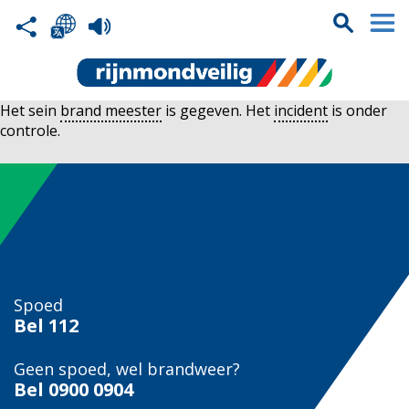
Het sein
brand meester
is gegeven. Het
incident
is onder
controle.
Spoed
Bel
112
Geen spoed, wel brandweer?
Bel
0900 0904