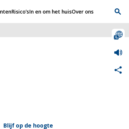
enten
Risico’s
In en om het huis
Over ons
n
Over Rijnmondveilig
?
Nieuws
Veilig Leven
Contact
Blijf op de hoogte