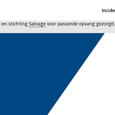
Incid
 en stichting
Salvage
voor passende opvang gezorgd.
Overzicht incidente
Hulpdiensten nodig
CIN-meldingen