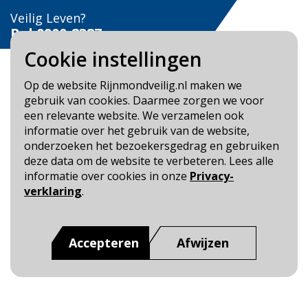
Veilig Leven?
Bel 0900-8387
Cookie instellingen
Op de website Rijnmondveilig.nl maken we
gebruik van cookies. Daarmee zorgen we voor
een relevante website. We verzamelen ook
Blijf op de hoogte
informatie over het gebruik van de website,
onderzoeken het bezoekersgedrag en gebruiken
Cookie- en Privacybeleid
deze data om de website te verbeteren. Lees alle
Toegankelijkheid
informatie over cookies in onze
Privacy-
verklaring
.
Dit is een website van
:
Veiligheidsregio Rotterdam-
Rijnmond
Accepteren
Afwijzen