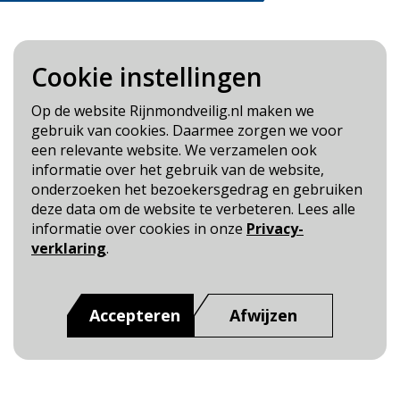
Cookie instellingen
Blijf op de hoogte
Op de website Rijnmondveilig.nl maken we
gebruik van cookies. Daarmee zorgen we voor
Cookie- en Privacybeleid
een relevante website. We verzamelen ook
Toegankelijkheid
informatie over het gebruik van de website,
onderzoeken het bezoekersgedrag en gebruiken
Dit is een website van
:
Veiligheidsregio Rotterdam-
deze data om de website te verbeteren. Lees alle
Rijnmond
informatie over cookies in onze
Privacy-
verklaring
.
Accepteren
Afwijzen