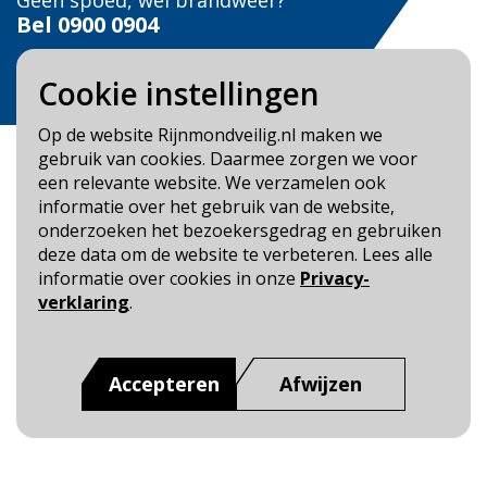
Geen spoed, wel brandweer?
Bel
0900 0904
Veilig Leven?
Cookie instellingen
Bel 0900-8387
Op de website Rijnmondveilig.nl maken we
gebruik van cookies. Daarmee zorgen we voor
een relevante website. We verzamelen ook
informatie over het gebruik van de website,
onderzoeken het bezoekersgedrag en gebruiken
Blijf op de hoogte
deze data om de website te verbeteren. Lees alle
informatie over cookies in onze
Privacy-
Cookie- en Privacybeleid
verklaring
.
Toegankelijkheid
Dit is een website van
:
Veiligheidsregio Rotterdam-
Accepteren
Afwijzen
Rijnmond