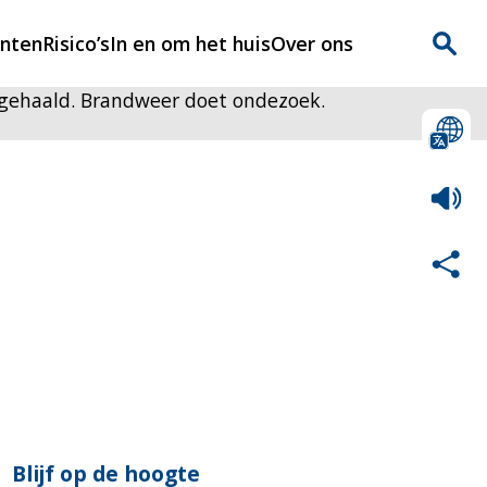
enten
Risico’s
In en om het huis
Over ons
f gehaald. Brandweer doet ondezoek.
n
Over Rijnmondveilig
?
Nieuws
Veilig Leven
Contact
Blijf op de hoogte