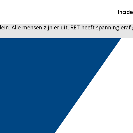
Incid
ein. Alle mensen zijn er uit. RET heeft spanning era
Overzicht incidente
Hulpdiensten nodig
CIN-meldingen