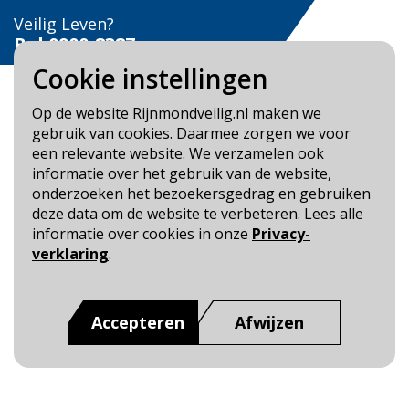
Veilig Leven?
Bel 0900-8387
Cookie instellingen
Op de website Rijnmondveilig.nl maken we
gebruik van cookies. Daarmee zorgen we voor
een relevante website. We verzamelen ook
Blijf op de hoogte
informatie over het gebruik van de website,
onderzoeken het bezoekersgedrag en gebruiken
Cookie- en Privacybeleid
deze data om de website te verbeteren. Lees alle
Toegankelijkheid
informatie over cookies in onze
Privacy-
verklaring
.
Dit is een website van
:
Veiligheidsregio Rotterdam-
Rijnmond
Accepteren
Afwijzen