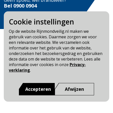
Geen spoed, wel brandweer?
Bel
0900 0904
Veilig Leven?
Cookie instellingen
Bel 0900-8387
Op de website Rijnmondveilig.nl maken we
gebruik van cookies. Daarmee zorgen we voor
een relevante website. We verzamelen ook
informatie over het gebruik van de website,
onderzoeken het bezoekersgedrag en gebruiken
Blijf op de hoogte
deze data om de website te verbeteren. Lees alle
informatie over cookies in onze
Privacy-
Cookie- en Privacybeleid
verklaring
.
Toegankelijkheid
Dit is een website van
:
Veiligheidsregio Rotterdam-
Accepteren
Afwijzen
Rijnmond