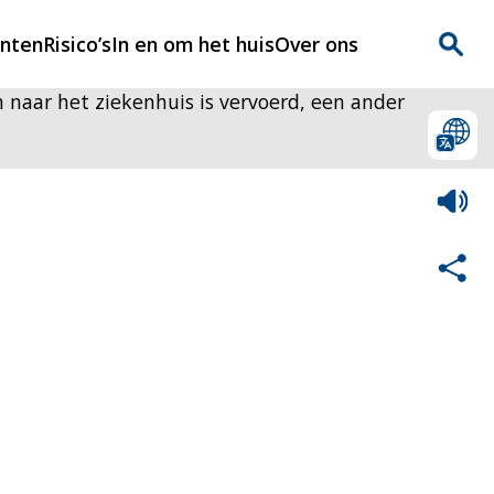
enten
Risico’s
In en om het huis
Over ons
n naar het ziekenhuis is vervoerd, een ander
n
Over Rijnmondveilig
?
Nieuws
Veilig Leven
Contact