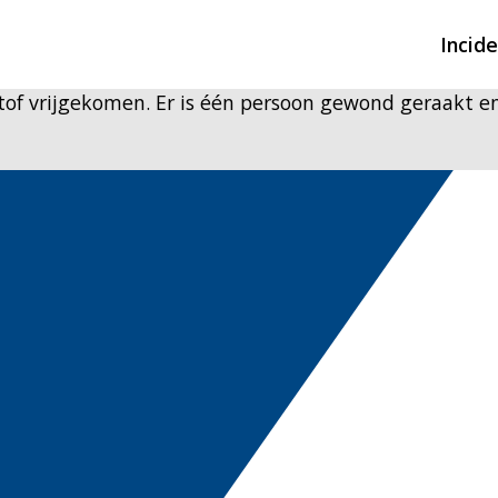
Incid
e stof vrijgekomen. Er is één persoon gewond geraakt e
Overzicht incidente
Hulpdiensten nodig
CIN-meldingen