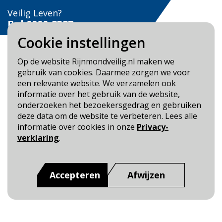
Veilig Leven?
Bel 0900-8387
Cookie instellingen
Op de website Rijnmondveilig.nl maken we
gebruik van cookies. Daarmee zorgen we voor
een relevante website. We verzamelen ook
Blijf op de hoogte
informatie over het gebruik van de website,
onderzoeken het bezoekersgedrag en gebruiken
Cookie- en Privacybeleid
deze data om de website te verbeteren. Lees alle
Toegankelijkheid
informatie over cookies in onze
Privacy-
verklaring
.
Dit is een website van
:
Veiligheidsregio Rotterdam-
Rijnmond
Accepteren
Afwijzen