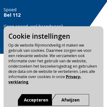
Spoed
Bel
112
Geen spoed, wel brandweer?
Bel
0900 0904
Cookie instellingen
Veilig Leven?
Op de website Rijnmondveilig.nl maken we
Bel 0900-8387
gebruik van cookies. Daarmee zorgen we voor
een relevante website. We verzamelen ook
informatie over het gebruik van de website,
onderzoeken het bezoekersgedrag en gebruiken
deze data om de website te verbeteren. Lees alle
informatie over cookies in onze
Privacy-
Blijf op de hoogte
verklaring
.
Cookie- en Privacybeleid
Toegankelijkheid
Accepteren
Afwijzen