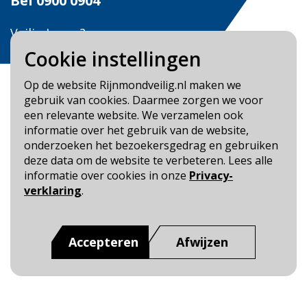
Bel
0900 0904
Veilig Leven?
Bel 0900-8387
Cookie instellingen
Op de website Rijnmondveilig.nl maken we
gebruik van cookies. Daarmee zorgen we voor
een relevante website. We verzamelen ook
informatie over het gebruik van de website,
Blijf op de hoogte
onderzoeken het bezoekersgedrag en gebruiken
deze data om de website te verbeteren. Lees alle
Cookie- en Privacybeleid
informatie over cookies in onze
Privacy-
Toegankelijkheid
verklaring
.
Dit is een website van
:
Veiligheidsregio Rotterdam-
Rijnmond
Accepteren
Afwijzen