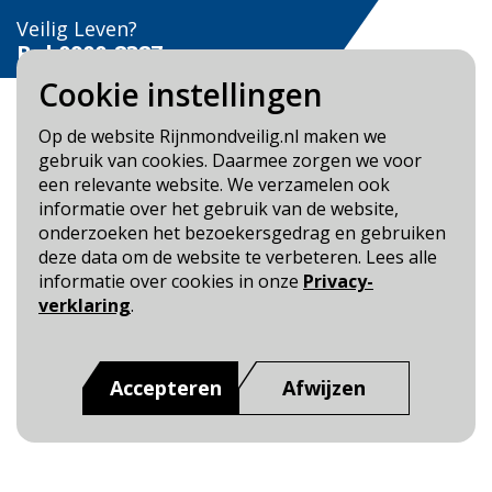
Veilig Leven?
Bel 0900-8387
Cookie instellingen
Op de website Rijnmondveilig.nl maken we
gebruik van cookies. Daarmee zorgen we voor
een relevante website. We verzamelen ook
Blijf op de hoogte
informatie over het gebruik van de website,
onderzoeken het bezoekersgedrag en gebruiken
Cookie- en Privacybeleid
deze data om de website te verbeteren. Lees alle
Toegankelijkheid
informatie over cookies in onze
Privacy-
verklaring
.
Dit is een website van
:
Veiligheidsregio Rotterdam-
Rijnmond
Accepteren
Afwijzen