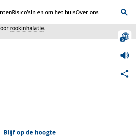
enten
Risico’s
In en om het huis
Over ons
voor
rookinhalatie
.
n
Over Rijnmondveilig
?
Nieuws
Veilig Leven
Contact
Blijf op de hoogte