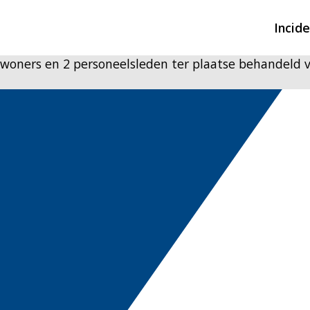
Incid
bewoners en 2 personeelsleden ter plaatse behandeld 
Overzicht incidente
Hulpdiensten nodig
CIN-meldingen