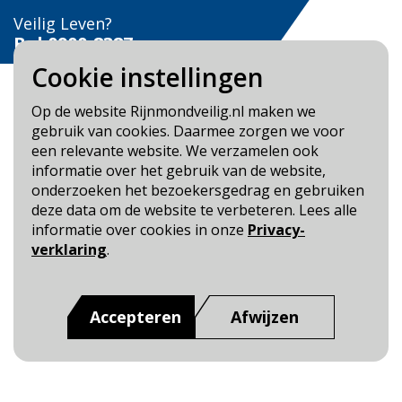
Veilig Leven?
Bel 0900-8387
Cookie instellingen
Op de website Rijnmondveilig.nl maken we
gebruik van cookies. Daarmee zorgen we voor
een relevante website. We verzamelen ook
Blijf op de hoogte
informatie over het gebruik van de website,
onderzoeken het bezoekersgedrag en gebruiken
Cookie- en Privacybeleid
deze data om de website te verbeteren. Lees alle
Toegankelijkheid
informatie over cookies in onze
Privacy-
verklaring
.
Dit is een website van
:
Veiligheidsregio Rotterdam-
Rijnmond
Accepteren
Afwijzen