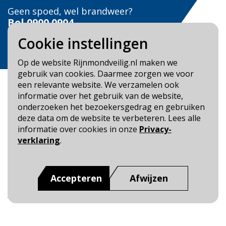
Geen spoed, wel brandweer?
Bel
0900 0904
Cookie instellingen
Veilig Leven?
Bel 0900-8387
Op de website Rijnmondveilig.nl maken we
gebruik van cookies. Daarmee zorgen we voor
een relevante website. We verzamelen ook
informatie over het gebruik van de website,
onderzoeken het bezoekersgedrag en gebruiken
deze data om de website te verbeteren. Lees alle
Blijf op de hoogte
informatie over cookies in onze
Privacy-
verklaring
.
Cookie- en Privacybeleid
Toegankelijkheid
Accepteren
Afwijzen
Dit is een website van
:
Veiligheidsregio Rotterdam-
Rijnmond