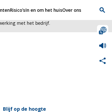
enten
Risico’s
In en om het huis
Over ons
erking met het bedrijf.
n
Over Rijnmondveilig
?
Nieuws
Veilig Leven
Contact
Blijf op de hoogte