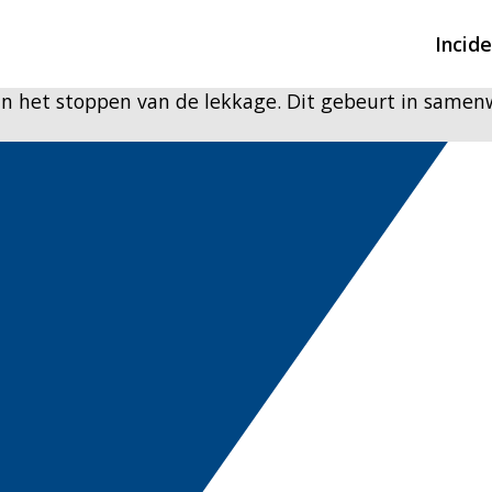
Incid
 het stoppen van de lekkage. Dit gebeurt in samenw
Overzicht incidente
Hulpdiensten nodig
CIN-meldingen