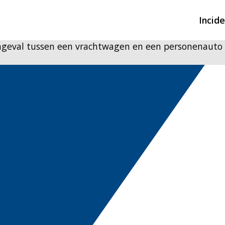
Incid
 ongeval tussen een vrachtwagen en een personenauto
Overzicht incidente
Hulpdiensten nodig
CIN-meldingen