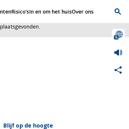
enten
Risico’s
In en om het huis
Over ons
 plaatsgevonden.
n
Over Rijnmondveilig
?
Nieuws
Veilig Leven
Contact
Blijf op de hoogte