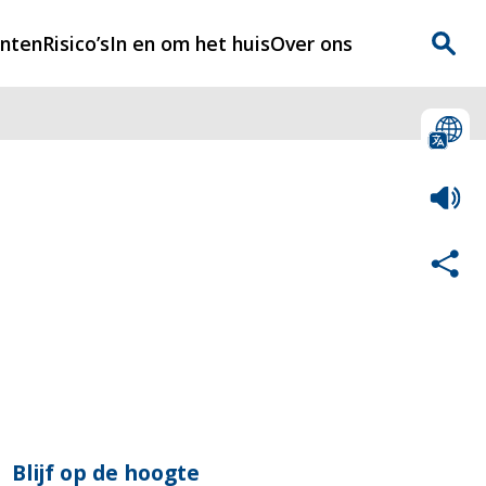
enten
Risico’s
In en om het huis
Over ons
n
Over Rijnmondveilig
?
Nieuws
Veilig Leven
Contact
Blijf op de hoogte