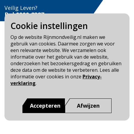
Veilig Leven?
Bel 0900-8387
Cookie instellingen
Op de website Rijnmondveilig.nl maken we
gebruik van cookies. Daarmee zorgen we voor
een relevante website. We verzamelen ook
Blijf op de hoogte
informatie over het gebruik van de website,
onderzoeken het bezoekersgedrag en gebruiken
Cookie- en Privacybeleid
deze data om de website te verbeteren. Lees alle
Toegankelijkheid
informatie over cookies in onze
Privacy-
verklaring
.
Dit is een website van
:
Veiligheidsregio Rotterdam-
Rijnmond
Accepteren
Afwijzen