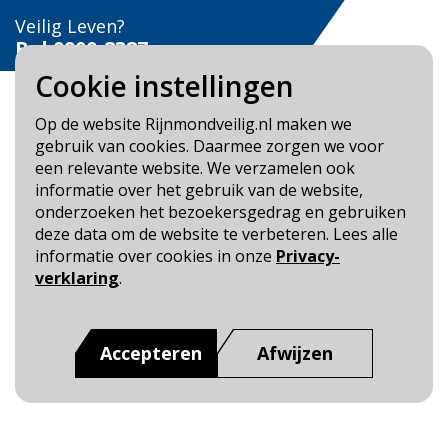
Veilig Leven?
Bel 0900-8387
Cookie instellingen
Op de website Rijnmondveilig.nl maken we
gebruik van cookies. Daarmee zorgen we voor
een relevante website. We verzamelen ook
Blijf op de hoogte
informatie over het gebruik van de website,
onderzoeken het bezoekersgedrag en gebruiken
Cookie- en Privacybeleid
deze data om de website te verbeteren. Lees alle
Toegankelijkheid
informatie over cookies in onze
Privacy-
verklaring
.
Dit is een website van
:
Veiligheidsregio Rotterdam-
Rijnmond
Accepteren
Afwijzen