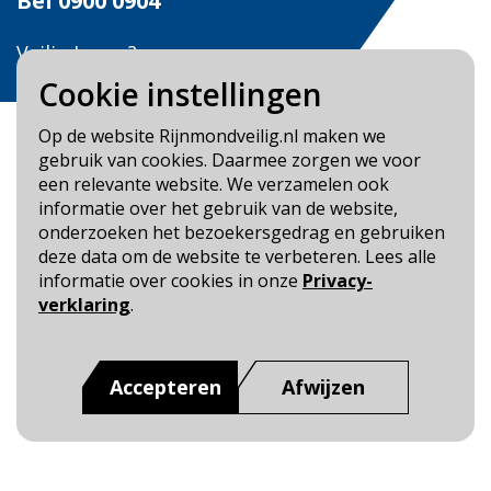
Bel
0900 0904
Veilig Leven?
Bel 0900-8387
Cookie instellingen
Op de website Rijnmondveilig.nl maken we
gebruik van cookies. Daarmee zorgen we voor
een relevante website. We verzamelen ook
informatie over het gebruik van de website,
Blijf op de hoogte
onderzoeken het bezoekersgedrag en gebruiken
deze data om de website te verbeteren. Lees alle
Cookie- en Privacybeleid
informatie over cookies in onze
Privacy-
Toegankelijkheid
verklaring
.
Dit is een website van
:
Veiligheidsregio Rotterdam-
Rijnmond
Accepteren
Afwijzen