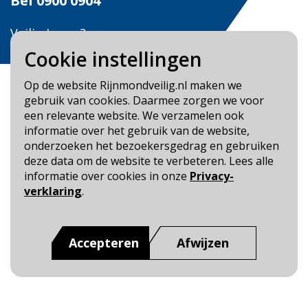
Bel
0900 0904
Veilig Leven?
Bel 0900-8387
Cookie instellingen
Op de website Rijnmondveilig.nl maken we
gebruik van cookies. Daarmee zorgen we voor
een relevante website. We verzamelen ook
informatie over het gebruik van de website,
Blijf op de hoogte
onderzoeken het bezoekersgedrag en gebruiken
deze data om de website te verbeteren. Lees alle
Cookie- en Privacybeleid
informatie over cookies in onze
Privacy-
Toegankelijkheid
verklaring
.
Dit is een website van
:
Veiligheidsregio Rotterdam-
Rijnmond
Accepteren
Afwijzen