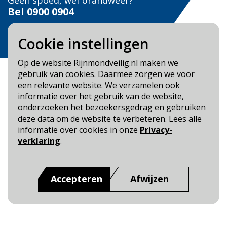
Geen spoed, wel brandweer?
Bel
0900 0904
Veilig Leven?
Cookie instellingen
Bel 0900-8387
Op de website Rijnmondveilig.nl maken we
gebruik van cookies. Daarmee zorgen we voor
een relevante website. We verzamelen ook
informatie over het gebruik van de website,
onderzoeken het bezoekersgedrag en gebruiken
Blijf op de hoogte
deze data om de website te verbeteren. Lees alle
informatie over cookies in onze
Privacy-
Cookie- en Privacybeleid
verklaring
.
Toegankelijkheid
Dit is een website van
:
Veiligheidsregio Rotterdam-
Accepteren
Afwijzen
Rijnmond