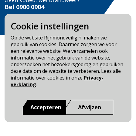
Geen spoed, wel brandweer?
Bel
0900 0904
Veilig Leven?
Cookie instellingen
Bel 0900-8387
Op de website Rijnmondveilig.nl maken we
gebruik van cookies. Daarmee zorgen we voor
een relevante website. We verzamelen ook
informatie over het gebruik van de website,
onderzoeken het bezoekersgedrag en gebruiken
Blijf op de hoogte
deze data om de website te verbeteren. Lees alle
informatie over cookies in onze
Privacy-
Cookie- en Privacybeleid
verklaring
.
Toegankelijkheid
Dit is een website van
:
Veiligheidsregio Rotterdam-
Accepteren
Afwijzen
Rijnmond