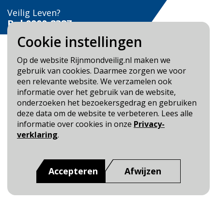
Veilig Leven?
Bel 0900-8387
Cookie instellingen
Op de website Rijnmondveilig.nl maken we
gebruik van cookies. Daarmee zorgen we voor
een relevante website. We verzamelen ook
Blijf op de hoogte
informatie over het gebruik van de website,
onderzoeken het bezoekersgedrag en gebruiken
Cookie- en Privacybeleid
deze data om de website te verbeteren. Lees alle
Toegankelijkheid
informatie over cookies in onze
Privacy-
verklaring
.
Dit is een website van
:
Veiligheidsregio Rotterdam-
Rijnmond
Accepteren
Afwijzen