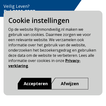
Veilig Leven?
Bel 0900-8387
Cookie instellingen
Op de website Rijnmondveilig.nl maken we
gebruik van cookies. Daarmee zorgen we voor
een relevante website. We verzamelen ook
Blijf op de hoogte
informatie over het gebruik van de website,
onderzoeken het bezoekersgedrag en gebruiken
Cookie- en Privacybeleid
deze data om de website te verbeteren. Lees alle
Toegankelijkheid
informatie over cookies in onze
Privacy-
verklaring
.
Dit is een website van
:
Veiligheidsregio Rotterdam-
Rijnmond
Accepteren
Afwijzen