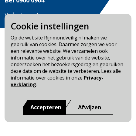
Bel
0900 0904
Veilig Leven?
Bel 0900-8387
Cookie instellingen
Op de website Rijnmondveilig.nl maken we
gebruik van cookies. Daarmee zorgen we voor
een relevante website. We verzamelen ook
informatie over het gebruik van de website,
Blijf op de hoogte
onderzoeken het bezoekersgedrag en gebruiken
deze data om de website te verbeteren. Lees alle
Cookie- en Privacybeleid
informatie over cookies in onze
Privacy-
Toegankelijkheid
verklaring
.
Dit is een website van
:
Veiligheidsregio Rotterdam-
Rijnmond
Accepteren
Afwijzen