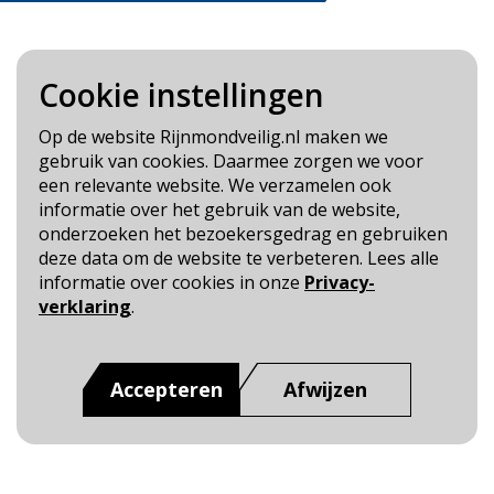
Cookie instellingen
Blijf op de hoogte
Op de website Rijnmondveilig.nl maken we
gebruik van cookies. Daarmee zorgen we voor
Cookie- en Privacybeleid
een relevante website. We verzamelen ook
Toegankelijkheid
informatie over het gebruik van de website,
onderzoeken het bezoekersgedrag en gebruiken
Dit is een website van
:
Veiligheidsregio Rotterdam-
deze data om de website te verbeteren. Lees alle
Rijnmond
informatie over cookies in onze
Privacy-
verklaring
.
Accepteren
Afwijzen