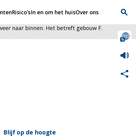
enten
Risico’s
In en om het huis
Over ons
 weer naar binnen. Het betreft gebouw F.
n
Over Rijnmondveilig
?
Nieuws
Veilig Leven
Contact
Blijf op de hoogte