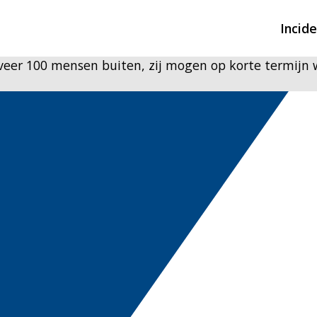
Incid
geveer 100 mensen buiten, zij mogen op korte termijn
Overzicht incidente
Hulpdiensten nodig
CIN-meldingen